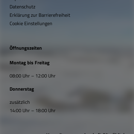
t
Datenschutz
Erklärung zur Barrierefreiheit
i
Cookie Einstellungen
g
e
Öffnungszeiten
L
Montag bis Freitag
i
08:00 Uhr – 12:00 Uhr
n
Donnerstag
k
s
zusätzlich
14:00 Uhr – 18:00 Uhr
,
Ö