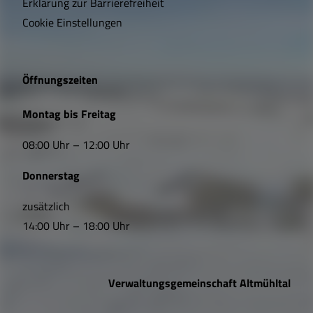
Erklärung zur Barrierefreiheit
i
Cookie Einstellungen
g
e
Öffnungszeiten
L
Montag bis Freitag
i
08:00 Uhr – 12:00 Uhr
n
Donnerstag
k
s
zusätzlich
14:00 Uhr – 18:00 Uhr
,
Ö
Verwaltungsgemeinschaft Altmühltal
f