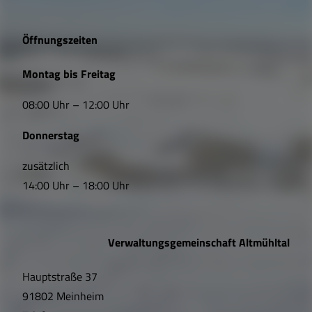
g
e
Öffnungszeiten
L
Montag bis Freitag
i
08:00 Uhr – 12:00 Uhr
n
Donnerstag
k
s
zusätzlich
14:00 Uhr – 18:00 Uhr
,
Ö
Verwaltungsgemeinschaft Altmühltal
f
Hauptstraße 37
f
91802 Meinheim