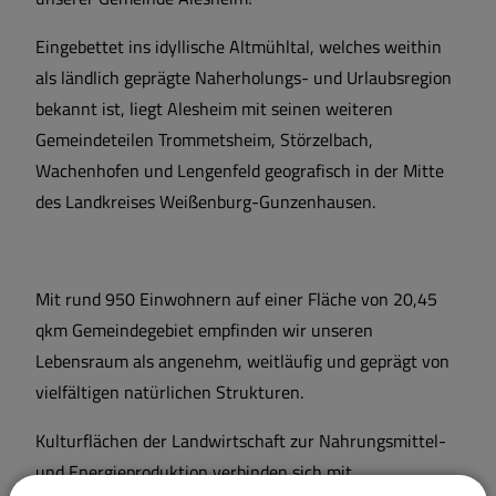
Eingebettet ins idyllische Altmühltal, welches weithin
als ländlich geprägte Naherholungs- und Urlaubsregion
bekannt ist, liegt Alesheim mit seinen weiteren
Gemeindeteilen Trommetsheim, Störzelbach,
Wachenhofen und Lengenfeld geografisch in der Mitte
des Landkreises Weißenburg-Gunzenhausen.
Mit rund 950 Einwohnern auf einer Fläche von 20,45
qkm Gemeindegebiet empfinden wir unseren
Lebensraum als angenehm, weitläufig und geprägt von
vielfältigen natürlichen Strukturen.
Kulturflächen der Landwirtschaft zur Nahrungsmittel-
und Energieproduktion verbinden sich mit