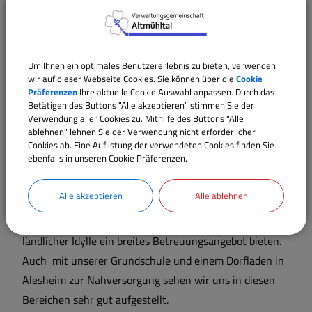
naturbelassenen Gebieten zu einem harmonischen
Gesamtbild, wo es für vielerlei Aktivitäten die
passenden Bereiche gibt.
Um Ihnen ein optimales Benutzererlebnis zu bieten, verwenden
Die wirtschaftliche Infrastruktur besticht durch
wir auf dieser Webseite Cookies. Sie können über die
Cookie
Präferenzen
Ihre aktuelle Cookie Auswahl anpassen. Durch das
interessante Kontraste, neben traditionellen
Betätigen des Buttons "Alle akzeptieren" stimmen Sie der
Handwerksbetrieben, verschiedenen Dienstleistern und
Verwendung aller Cookies zu. Mithilfe des Buttons "Alle
gutbürgerlicher Gastronomie, wissen wir auch
ablehnen" lehnen Sie der Verwendung nicht erforderlicher
Cookies ab. Eine Auflistung der verwendeten Cookies finden Sie
innovative, zukunftsweisende Aktivitäten bei uns
ebenfalls in unseren Cookie Präferenzen.
beheimatet.
Alle akzeptieren
Alle ablehnen
Mit zwei Kindergärten in Alesheim und Trommetsheim
können wir von Krippenplätzen bis zur Hortbetreuung in
ländlicher Idylle ein breites Betreuungsangebot bieten.
Auch mit unserer Grundschule und einem Dorfladen in
Alesheim zur Nahversorgung sehen wir uns in diesen
Bereichen sehr gut aufgestellt.