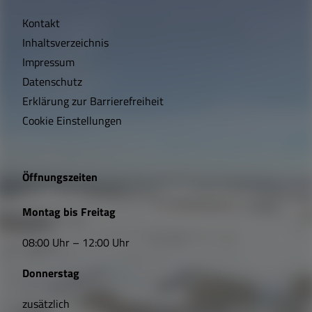
i
Kontakt
c
Inhaltsverzeichnis
h
Impressum
t
Datenschutz
Erklärung zur Barrierefreiheit
i
Cookie Einstellungen
g
e
Öffnungszeiten
L
Montag bis Freitag
i
08:00 Uhr – 12:00 Uhr
n
Donnerstag
k
s
zusätzlich