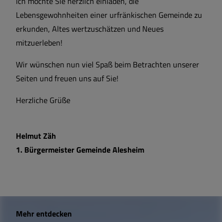
Ich möchte Sie herzlich einladen, die
Lebensgewohnheiten einer urfränkischen Gemeinde zu
erkunden, Altes wertzuschätzen und Neues
mitzuerleben!
Wir wünschen nun viel Spaß beim Betrachten unserer
Seiten und freuen uns auf Sie!
Herzliche Grüße
Helmut Zäh
1. Bürgermeister Gemeinde Alesheim
W
Mehr entdecken