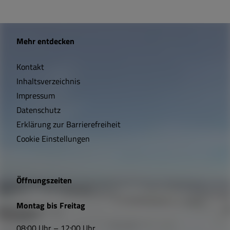
W
Mehr entdecken
i
Kontakt
c
Inhaltsverzeichnis
h
Impressum
t
Datenschutz
Erklärung zur Barrierefreiheit
i
Cookie Einstellungen
g
e
Öffnungszeiten
L
Montag bis Freitag
i
08:00 Uhr – 12:00 Uhr