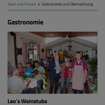
Zahlen und Daten
Sport und Freizeit
Gastronomie und Übernachtung
Gegend
Gastronomie
Geschichte
Wappen
Gemeinderat
Gemeindeteile
Dorfwettbewerb
Mitteilungsblatt
Leo´s Weinstube