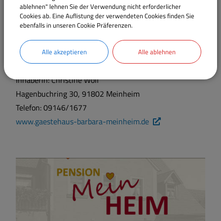
ablehnen" lehnen Sie der Verwendung nicht erforderlicher
Cookies ab. Eine Auflistung der verwendeten Cookies finden Sie
ebenfalls in unseren Cookie Präferenzen.
Gästehaus Barbara, Pension für
Alle akzeptieren
Alle ablehnen
Gäste mit und ohne Behinderung
Inhaberin: Christine Wolf
Hagenbuchring 30, 91802 Meinheim
Telefon: 09146/1677
www.gaestehaus-barbara-meinheim.de