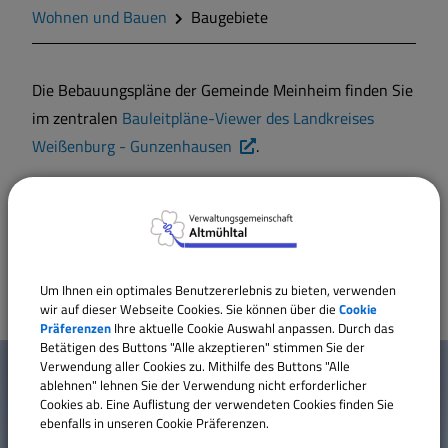
Zahlen und Daten
Wohnen und Bauen
Baugebiete
Gegend
Die Bebauungspläne der Gemeinde Meinheim finden Sie
im zentralen
Bauleitpläne-Viewer des Landkreises
Geschichte
Weißenburg - Gunzenhausen
.
Wappen
Für Fragen zum Inhalt der einzelnen Bebauungspläne
steht Ihnen das Bauamt der Verwaltungsgemeinschaft
Altmühltal gerne zur Verfügung.
Gemeinderat
Um Ihnen ein optimales Benutzererlebnis zu bieten, verwenden
Gemeindeteile
wir auf dieser Webseite Cookies. Sie können über die
Cookie
Präferenzen
Ihre aktuelle Cookie Auswahl anpassen. Durch das
W
Betätigen des Buttons "Alle akzeptieren" stimmen Sie der
Dorfwettbewerb
Verwendung aller Cookies zu. Mithilfe des Buttons "Alle
Mehr entdecken
ablehnen" lehnen Sie der Verwendung nicht erforderlicher
i
Cookies ab. Eine Auflistung der verwendeten Cookies finden Sie
Mitteilungsblatt
ebenfalls in unseren Cookie Präferenzen.
Kontakt
c