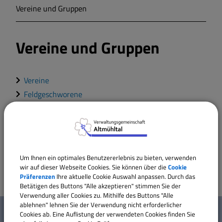
Vereine und Gruppen
Markt Markt Berolzheim
Vereine und Gruppen
Gemeinde Meinheim
Vereine
Feldgeschworene
Feuerwehren
Genossenschaften
Gesellschaften
Kirche
Um Ihnen ein optimales Benutzererlebnis zu bieten, verwenden
wir auf dieser Webseite Cookies. Sie können über die
Cookie
Präferenzen
Ihre aktuelle Cookie Auswahl anpassen. Durch das
Betätigen des Buttons "Alle akzeptieren" stimmen Sie der
Verwendung aller Cookies zu. Mithilfe des Buttons "Alle
W
ablehnen" lehnen Sie der Verwendung nicht erforderlicher
Mehr entdecken
Cookies ab. Eine Auflistung der verwendeten Cookies finden Sie