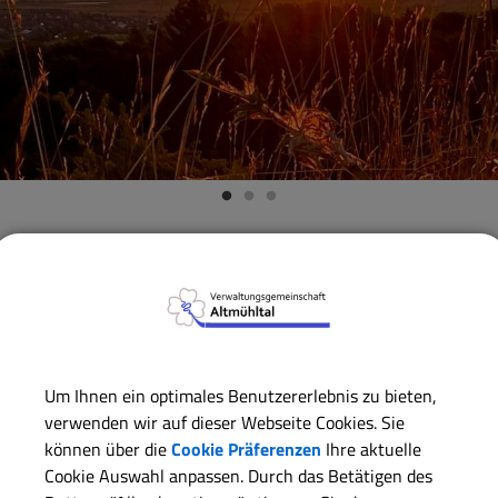
Verwaltungsgemeinschaft
Gemeinde Dittenheim
Wärm
Wärmeplanung der Gem
Um Ihnen ein optimales Benutzererlebnis zu bieten,
Ziel der Planung ist, neben einer Aufnahme der Ist-Situation
verwenden wir auf dieser Webseite Cookies. Sie
Wärmeversorgung in der Gemeinde Dittenheim zu identifizi
können über die
Cookie Präferenzen
Ihre aktuelle
Cookie Auswahl anpassen. Durch das Betätigen des
Mit dem erarbeiteten Wärmeplan erfüllt die Gemeinde Ditten