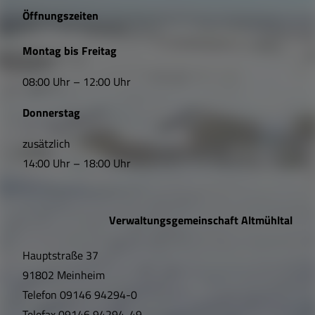
e
Öffnungszeiten
L
Montag bis Freitag
i
08:00 Uhr – 12:00 Uhr
n
Donnerstag
k
s
zusätzlich
14:00 Uhr – 18:00 Uhr
,
Ö
Verwaltungsgemeinschaft Altmühltal
f
Hauptstraße 37
f
91802 Meinheim
n
Telefon
09146 94294-0
Telefax
09146 94294-49