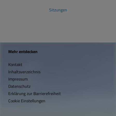
Sitzungen
W
Mehr entdecken
i
Kontakt
c
Inhaltsverzeichnis
h
Impressum
t
Datenschutz
Erklärung zur Barrierefreiheit
i
Cookie Einstellungen
g