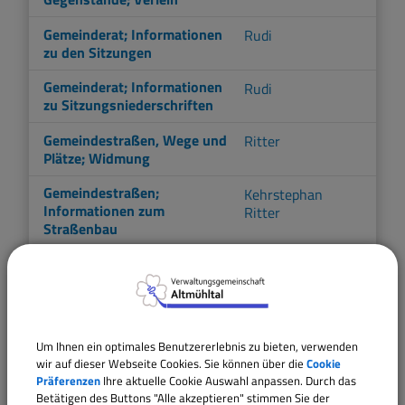
Gemeinderat; Informationen
Rudi
zu den Sitzungen
Gemeinderat; Informationen
Rudi
zu Sitzungsniederschriften
Gemeindestraßen, Wege und
Ritter
Plätze; Widmung
Gemeindestraßen;
Kehrstephan
Informationen zum
Ritter
Straßenbau
Gemeindlicher Friedhof;
Glück
Beantragung der Zulassung
für gewerbliche Tätigkeit
Gewässer dritter Ordnung;
Ritter
Um Ihnen ein optimales Benutzererlebnis zu bieten, verwenden
Informationen zum
wir auf dieser Webseite Cookies. Sie können über die
Cookie
Hochwasserschutz
Präferenzen
Ihre aktuelle Cookie Auswahl anpassen. Durch das
Betätigen des Buttons "Alle akzeptieren" stimmen Sie der