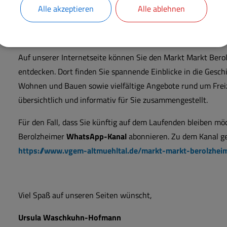
Einkaufsmöglichkeiten und medizinische Versorgung sorgen 
Alle akzeptieren
Alle ablehnen
ich allen Bürgern, Ehrenamtlichen, unseren Unternehmern s
Gemeinde so lebendig, erfolgreich und herzlich gestalten.
Auf unserer Internetseite können Sie den Markt Markt Berolz
entdecken. Dort finden Sie spannende Einblicke in die Gesch
Wohnen und Bauen sowie vielfältige Angebote rund um Freiz
übersichtlich und informativ für Sie zusammengestellt.
Für den Fall, dass Sie künftig auf dem Laufenden bleiben m
Berolzheimer
WhatsApp-Kanal
abonnieren. Zu dem Kanal ge
https://www.vgem-altmuehltal.de/markt-markt-berolzheim
Viel Spaß auf unseren Seiten wünscht,
Ursula Waschkuhn-Hofmann