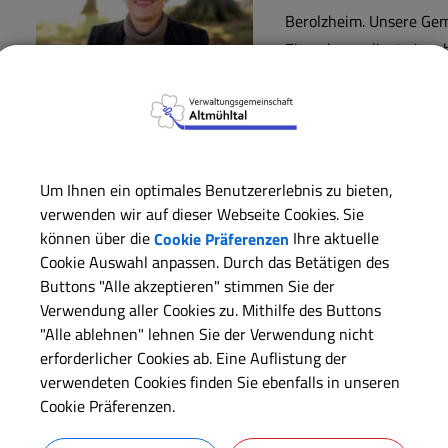
Berolzheim. Unsere Ge
Einwohnern liegt eingeb
Hahnenkamms und verbi
besondere Weise.
Ob beim Spaziergang dur
Beobachtung seltener V
Um Ihnen ein optimales Benutzererlebnis zu bieten,
Früchte unserer über 1
verwenden wir auf dieser Webseite Cookies. Sie
teilweise sehr seltenen Kernobstsorten, wie zum Beispiel de
können über die
Cookie Präferenzen
Ihre aktuelle
lebensraum-buchleite.de.
Cookie Auswahl anpassen. Durch das Betätigen des
Buttons "Alle akzeptieren" stimmen Sie der
Unsere Gemeinde bietet für Natur- und Obstliebhaber einziga
Verwendung aller Cookies zu. Mithilfe des Buttons
zudem durch unsere lokalen Betriebe bereichert, die hochwe
"Alle ablehnen" lehnen Sie der Verwendung nicht
erforderlicher Cookies ab. Eine Auflistung der
moderner Technik verbinden und so die enge Verbindung zw
verwendeten Cookies finden Sie ebenfalls in unseren
Arbeiten erlebbar machen.
Cookie Präferenzen.
Bei uns treffen Tradition und Gemeinschaft auf moderne Infra