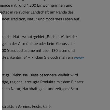
meinde mit rund 1.300 Einwohnerinnen und
ettet in reizvoller Landschaft am Rande des
ndet Tradition, Natur und modernes Leben auf
ch das Naturschutzgebiet „Buchleite“, bei der
ögel in der Altmühlaue oder beim Genuss der
.300 Streuobstbäume mit über 130 alten und
r „Frankenbirne“ – klicken Sie doch mal rein
www-
rtige Erlebnisse. Diese besondere Vielfalt wird
rtige, regional erzeugte Produkte mit dem Einsatz
ischen Natur, Nachhaltigkeit und zeitgemäßem
struktur: Vereine, Feste, Café,