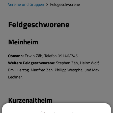
Zahlen und Daten
Vereine und Gruppen
Feldgeschworene
Gegend
Feldgeschworene
Geschichte
Meinheim
Wappen
Obmann:
Erwin Zäh, Telefon 09146/745
Gemeinderat
Weitere Feldgeschworene:
Stephan Zäh, Heinz Wolf,
Emil Herzog, Manfred Zäh, Philipp Westphal und Max
Lechner.
Gemeindeteile
Dorfwettbewerb
Kurzenaltheim
Mitteilungsblatt