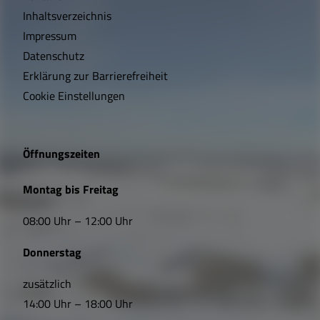
c
Wärmeplanung
Inhaltsverzeichnis
h
Impressum
t
Datenschutz
Erklärung zur Barrierefreiheit
i
Cookie Einstellungen
g
e
Öffnungszeiten
L
Montag bis Freitag
i
08:00 Uhr – 12:00 Uhr
n
Donnerstag
k
s
zusätzlich
14:00 Uhr – 18:00 Uhr