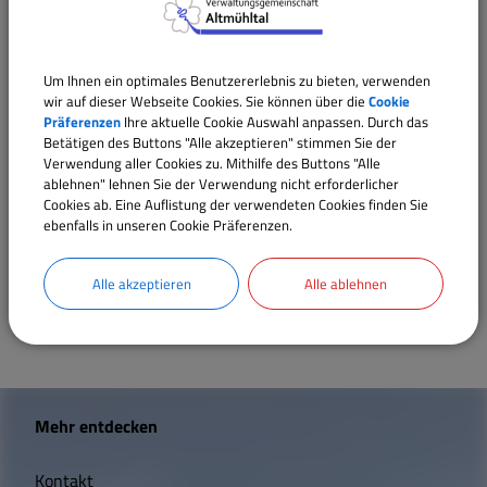
Weitere Feldgeschworene:
Helmut Rutz, Hermann
Pfahler, Dieter Riehl, Robert Hertlein, Wolfgang
Wohnen und Bauen
Segmüller, Helmut Rutz und Manuel Bloos.
Um Ihnen ein optimales Benutzererlebnis zu bieten, verwenden
Bildung und Soziales
wir auf dieser Webseite Cookies. Sie können über die
Cookie
Präferenzen
Ihre aktuelle Cookie Auswahl anpassen. Durch das
Betätigen des Buttons "Alle akzeptieren" stimmen Sie der
Wolfsbronn
Verwendung aller Cookies zu. Mithilfe des Buttons "Alle
Vereine und Gruppen
ablehnen" lehnen Sie der Verwendung nicht erforderlicher
Cookies ab. Eine Auflistung der verwendeten Cookies finden Sie
Obmann:
Gerhard Gruber, Telefon 09146/462.
ebenfalls in unseren Cookie Präferenzen.
Sport und Freizeit
Weitere Feldgeschworene:
Helmut Renner, Werner
Schäfer, Rainer Mathes und Wolfgang Völklein.
Alle akzeptieren
Alle ablehnen
Satzungen und Verordnungen
Sehenswertes
W
Breitbandversorgung
Mehr entdecken
i
Kontakt